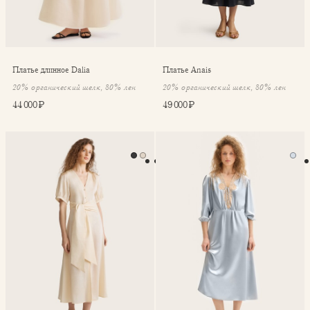
Платье длинное Dalia
Платье Anais
20% органический шелк, 80% лен
20% органический шелк, 80% лен
44 000 ₽
49 000 ₽
Платье Anais
Платье с кружевом Lina