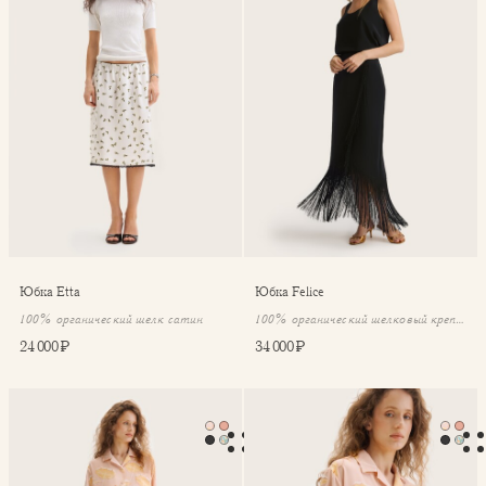
Юбка Etta
Юбка Felice
100% органический шелк сатин
100% органический шелковый крепдешин
24 000 ₽
34 000 ₽
⁠⁠Комплект Julz из рубашки и брюк
Рубашка Julz