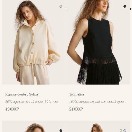
Куртка-бомбер Soline
Топ Felice
Куртка-бомбер Soline
Топ Felice
20% органический шелк, 80% лен
100% органический шелковый крепдешин
49 000 ₽
24 000 ₽
Топ Mila
Юбка Etta