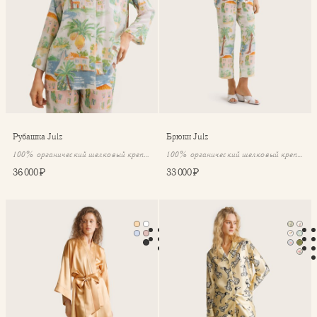
Рубашка Julz
Брюки Julz
100% органический шелковый крепдешин
100% органический шелковый крепдешин
36 000 ₽
33 000 ₽
Халат-кимоно Mona
Классическая пижама Seren