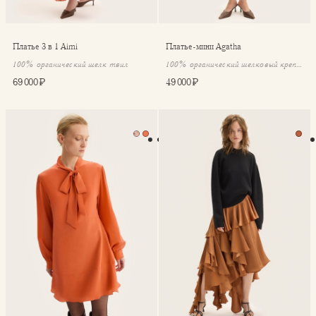
Платье 3 в 1 Aimi
Платье-мини Agatha
100% органический шелк твил
100% органический шелковый крепдешин
69 000 ₽
49 000 ₽
Платье-мини Agatha
Юбка с воланами Flame