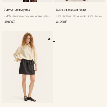
Платье-мини Agatha
Юбка с воланами Flame
100% органический шелковый крепдешин
45% органический шелк, 55% вискоза
49 000 ₽
84 000 ₽
Юбка мини Elva