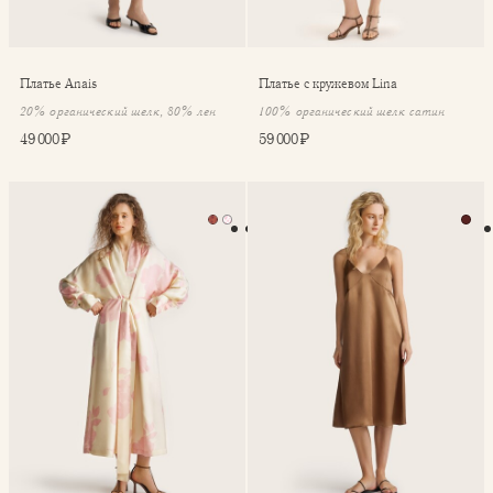
Платье Anais
Платье с кружевом Lina
20% органический шелк, 80% лен
100% органический шелк сатин
49 000 ₽
59 000 ₽
Платье 3 в 1 Aimi
Платье-комбинация Sienna