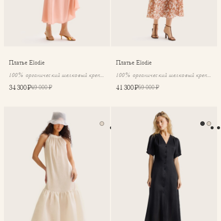
Платье Elodie
Платье Elodie
100% органический шелковый крепдешин
100% органический шелковый крепдешин
34 300 ₽
41 300 ₽
49 000 ₽
59 000 ₽
Платье длинное Dalia
Платье Anais