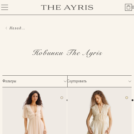
0
Назад...
Новинки The Ayris
Фильтры
Сортировать
Длинное платье Aurelie
Платье длинное с лентами El