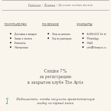
Каталог
Платья
Длинное платье Aurelie
ПОКУПАТЕЛЯМ
ПОЛЕЗНОЕ
КОНТАКТЫ
Доставка и возврат
Уход за шёлком
8(800)222 34 41
Заказ и оплата
Гид по размерам
WhatsApp
Контакты
MAX
Материалы
info@theayris.ru
Скидка 7%
за регистрацию
в закрытом клубе The Ayris
Подпишитесь, чтобы получить приветственную
скидку на первый заказ.