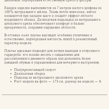
движения, подчёркивая естественную красоту фигуры.
Каждое изделие выполняется из 7 метров жатого шифона из
100% натурального шёлка. Ткань почти невесома, мягко
колышется при каждом шаге и создаёт эффект лёгкого
воздушного облака. Деликатная подкладка из натурального
шёлкового крепа обеспечивает комфорт и баланс
прозрачности, сохраняя ощущение лёгкости.
В оттенке
nude
платье выглядит особенно утончённо и
естественно, подчёркивая мягкость линий и романтичный
характер модели.
Платье идеально подходит для летних выходов и отпускного
гардероба: его можно носить с сандалиями для
расслабленного дневного образа или дополнить более
изящной обувью и украшениями для вечернего настроения.
Полуприлегающий силуэт
Деликатная сборка
Подклад из натурального шелкового крепа
Рост модели на фото — 173 см, размер на модели — S