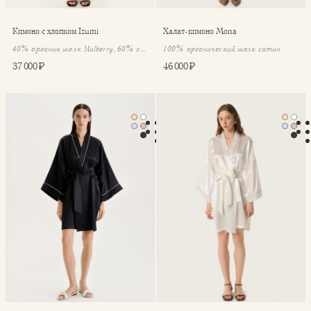
Кимоно с хлопком Izumi
Халат-кимоно Mona
40% органик шелк Mulberry, 60% хлопок
100% органический шелк сатин
37 000 ₽
46 000 ₽
Халат-кимоно Mona
Халат-кимоно Mona