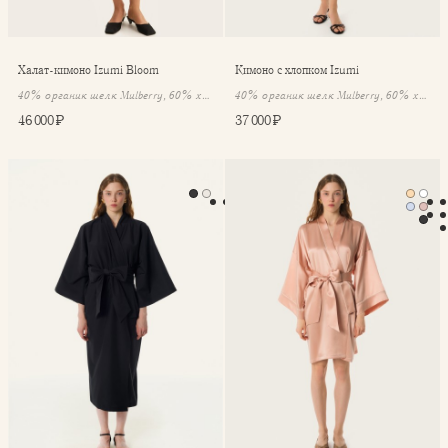
Халат-кимоно Izumi Bloom
Кимоно с хлопком Izumi
40% органик шелк Mulberry, 60% хлопок
40% органик шелк Mulberry, 60% хлопок
46 000 ₽
37 000 ₽
Кимоно с хлопком Izumi
Халат-кимоно Mona