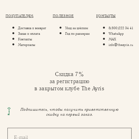
ПОКУПАТЕЛЯМ
ПОЛЕЗНОЕ
КОНТАКТЫ
Доставка и возврат
Уход за шёлком
8(800)222 34 41
Заказ и оплата
Гид по размерам
WhatsApp
Контакты
MAX
Материалы
info@theayris.ru
Скидка 7%
за регистрацию
в закрытом клубе The Ayris
Подпишитесь, чтобы получить приветственную
скидку на первый заказ.
E-mail