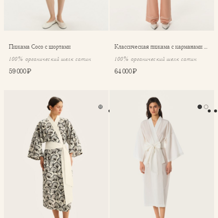
Пижама Coco с шортами
Классическая пижама с карманами Coco
100% органический шелк сатин
100% органический шелк сатин
59 000 ₽
64 000 ₽
Халат-кимоно Izumi Bloom
Кимоно с хлопком Izumi