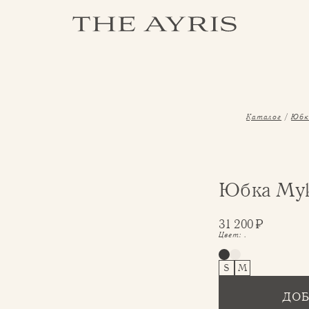
Каталог
Юбк
Юбка My
31 200
₽
Цвет:
.
S
M
ДОБ