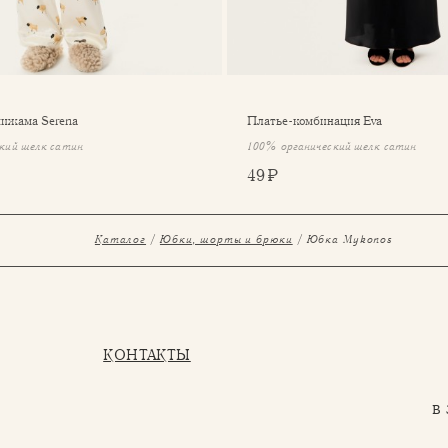
пижама Serena
Платье-комбинация Eva
кий шелк сатин
100% органический шелк сатин
49 ₽
Каталог
Юбки, шорты и брюки
Юбка Mykonos
КОНТАКТЫ
в