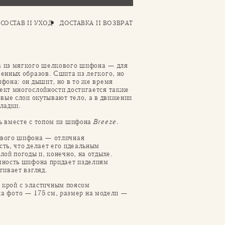
СОСТАВ И УХОД
ДОСТАВКА И ВОЗВРАТ
 из мягкого шелкового шифона — для
енных образов. Сшита из легкого, но
фона: он дышит, но в то же время
ект многослойности достигается также
овые слои окутывают тело, а в движении
ладки.
ь вместе с топом из шифона
Breeze
.
вого шифона — отличная
ть, что делает его идеальным
лой погоды и, конечно, на отдыхе.
чность шифона придает изделиям
гивает взгляд.
 крой с эластичным поясом
на фото — 175 см, размер на модели —