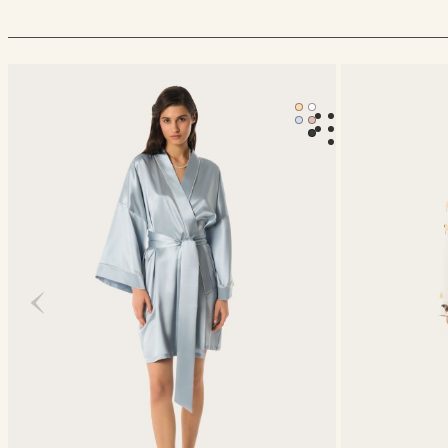
Халат-кимоно Mona
Классическая