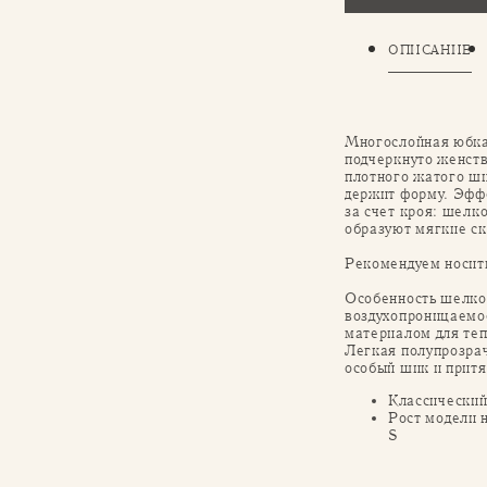
ОПИСАНИЕ
Многослойная юбка
подчеркнуто женств
плотного жатого ши
держит форму. Эфф
за счет кроя: шелк
образуют мягкие ск
Рекомендуем носит
Особенность шелко
воздухопроницаемос
материалом для теп
Легкая полупрозра
особый шик и притя
Классический
Рост модели 
S