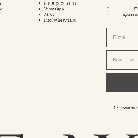
м
8(800)222 34 41
м
WhatsApp
П
привет
MAX
info@theayris.ru
E-mail
Ваше Имя
Нажимая на к