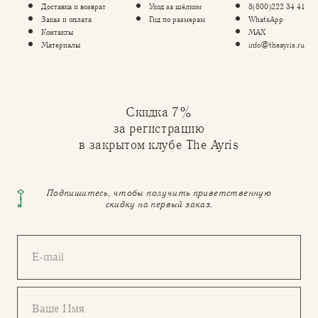
Доставка и возврат
Уход за шёлком
8(800)222 34 41
Заказ и оплата
Гид по размерам
WhatsApp
Контакты
MAX
Материалы
info@theayris.ru
Скидка 7%
за регистрацию
в закрытом клубе The Ayris
Подпишитесь, чтобы получить приветственную
скидку на первый заказ.
E-mail
Ваше Имя