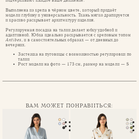
подчёркивают каждое ваше движение.
Выполнена из крепа в чёрном цвете, который придаёт
модели глубину и универсальность. Ткань мягко драпируется
и красиво раскрывает архитектуру изделия.
Регулируемая посадка на талии делает юбку удобной и
адаптивной. Юбка идеально раскрывается с креповым топом
Antibes
, и в самостоятельных образах — от дневных до
вечерних.
Застежка на пуговицы с возможностью регулировки по
талии
Рост модели на фото — 173 см, размер на модели — S
ВАМ МОЖЕТ ПОНРАВИТЬСЯ:
Халат-кимоно Mona
Классическая пижама Seren