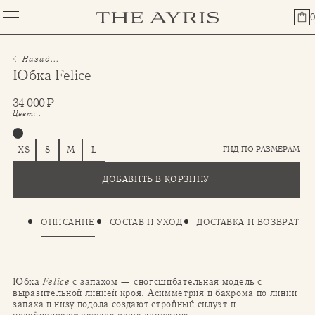
0
Назад...
Юбка Felice
34 000
₽
Цвет:
.
ГИД ПО РАЗМЕРАМ
XS
S
M
L
ДОБАВИТЬ В КОРЗИНУ
ОПИСАНИЕ
СОСТАВ И УХОД
ДОСТАВКА И ВОЗВРАТ
Юбка
Felice
с запахом — сногсшибательная модель с
выразительной линией кроя. Асимметрия и бахрома по линии
запаха и низу подола создают стройный силуэт и