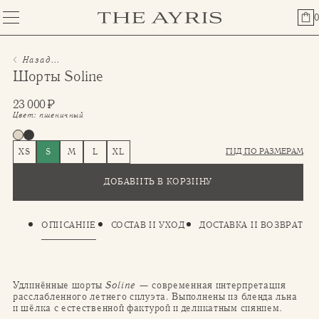
0
Назад...
Шорты Soline
23 000
₽
Цвет:
пшеничный
ГИД ПО РАЗМЕРАМ
XS
S
M
L
XL
ДОБАВИТЬ В КОРЗИНУ
ОПИСАНИЕ
СОСТАВ И УХОД
ДОСТАВКА И ВОЗВРАТ
Удлинённые шорты
Soline
— современная интерпретация
расслабленного летнего силуэта. Выполнены из бленда льна
и шёлка с естественной фактурой и деликатным сиянием.