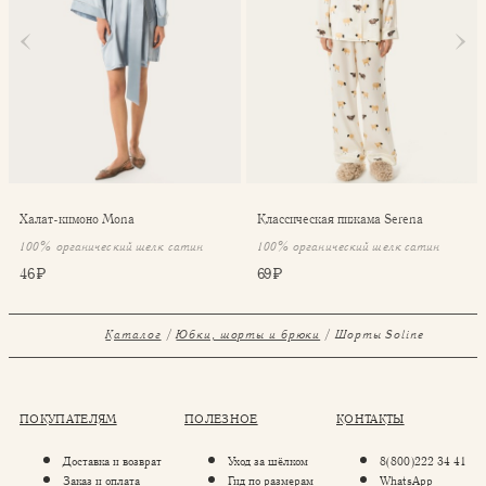
Халат-кимоно Mona
Классическая пижама Serena
100% органический шелк сатин
100% органический шелк сатин
46 ₽
69 ₽
Каталог
Юбки, шорты и брюки
Шорты Soline
ПОКУПАТЕЛЯМ
ПОЛЕЗНОЕ
КОНТАКТЫ
Доставка и возврат
Уход за шёлком
8(800)222 34 41
Заказ и оплата
Гид по размерам
WhatsApp