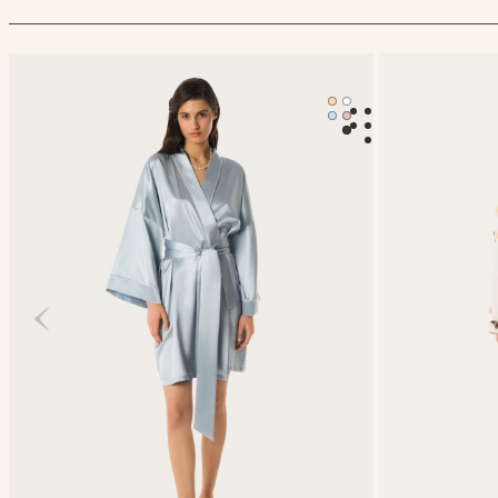
Халат-кимоно Mona
Классическая