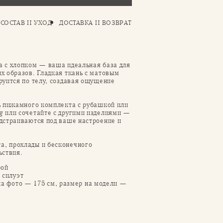
СОСТАВ И УХОД
ДОСТАВКА И ВОЗВРАТ
 с хлопком — ваша идеальная база для
х образов. Гладкая ткань с матовым
руится по телу, создавая ощущение
ь пижамного комплекта с рубашкой или
g
или сочетайте с другими изделиями —
дстраиваются под ваше настроение и
, прохлады и бесконечного
ьствия.
рой
 силуэт
на фото — 175 см, размер на модели —