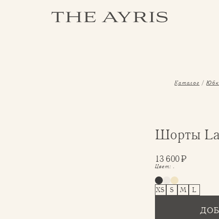
Каталог
Юбк
Шорты La
13 600
₽
Цвет:
.
XS
S
M
L
ДОБ