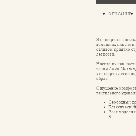
ОПИСАНИЕ
Эти шорты из шелка
домашних или летни
отливом приятно ст
легкости.
Носите их как част
топом
Lazy Mornin
эти шорты легко по
образ.
Ощущение комфорта
тактильного удовол
Свободный к
Классический
Рост модели 
S