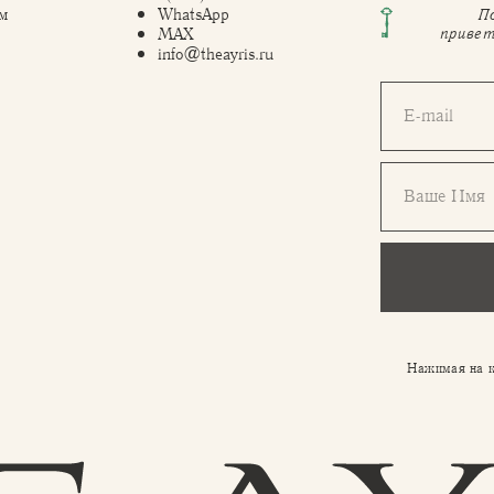
м
WhatsApp
П
привет
MAX
info@theayris.ru
E-mail
Ваше Имя
Нажимая на к