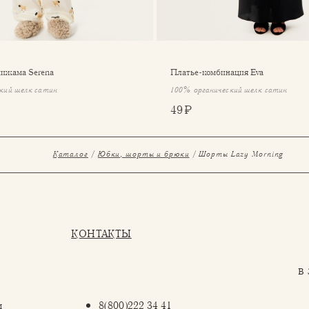
пижама Serena
Платье-комбинация Eva
кий шелк сатин
100% органический шелк сатин
49 ₽
Каталог
Юбки, шорты и брюки
Шорты Lazy Morning
КОНТАКТЫ
в
м
8(800)222 34 41