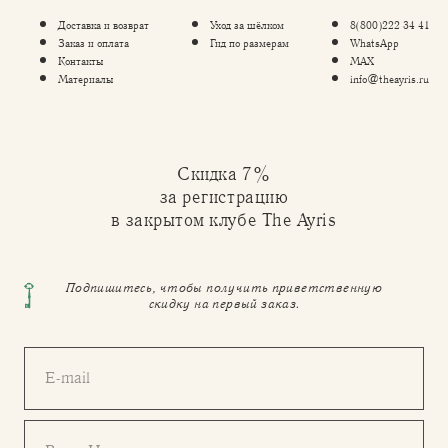
Доставка и возврат
Уход за шёлком
8(800)222 34 41
Заказ и оплата
Гид по размерам
WhatsApp
Контакты
MAX
Материалы
info@theayris.ru
Скидка 7%
за регистрацию
в закрытом клубе The Ayris
Подпишитесь, чтобы получить приветственную
скидку на первый заказ.
E-mail