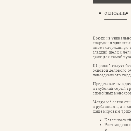
ОПИСАНИЕ
Брюки из уникальн
снаружи и удивител
имеет сдержанную 
гладкий шелк с лё
даже для самой чув
Широкий силуэт без
основой делового о
повседневного гард
Представлены в дву
и глубокий серый г
спокойных монохро
Margaret
легко сти
и рубашками, а в х
кашемировым трик
Классический
Рост модели 
S