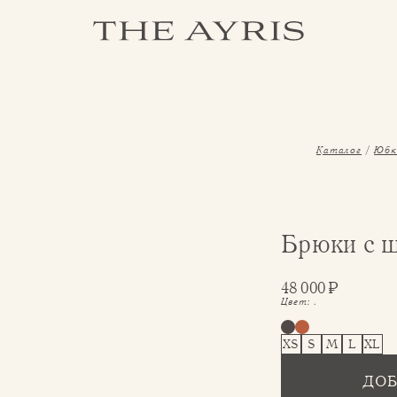
Каталог
Юбк
Брюки с 
48 000
₽
Цвет:
.
XS
S
M
L
XL
ДОБ