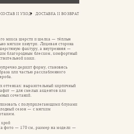
СОСТАВ И УХОД
ДОСТАВКА И ВОЗВРАТ
ого микса шерсти и шелка — тёплые
ьно мягкие изнутри. Лицевая сторона
шерстяную фактуру, а внутренняя —
гким благородным блеском, комфортный
ствительной кожи.
упречно держит форму, становясь
браза или частью расслабленного
ероба.
х оттенках: выразительный кирпичный
рафит — для смелых акцентов или
мных сочетаний.
лизовать с полуприлегающими блузами
олодный сезон — с мягким
отажем.
 крой
на фото — 170 см, размер на модели —