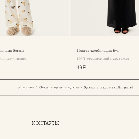
пижама Serena
Платье-комбинация Eva
кий шелк сатин
100% органический шелк сатин
49 ₽
Каталог
Юбки, шорты и брюки
Брюки с шерстью Margaret
КОНТАКТЫ