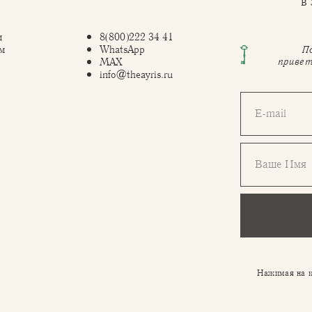
в
м
8(800)222 34 41
м
WhatsApp
П
привет
MAX
info@theayris.ru
E-mail
Ваше Имя
Нажимая на к