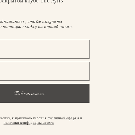
 закрытом клубе The Ayris
одпишитесь, чтобы получить
ственную скидку на первый заказ.
Подписаться
нопку, я принимаю условия
публичной оферты
и
политики конфидециальности
.