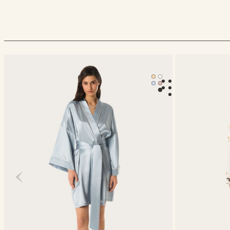
Халат-кимоно Mona
Классическая