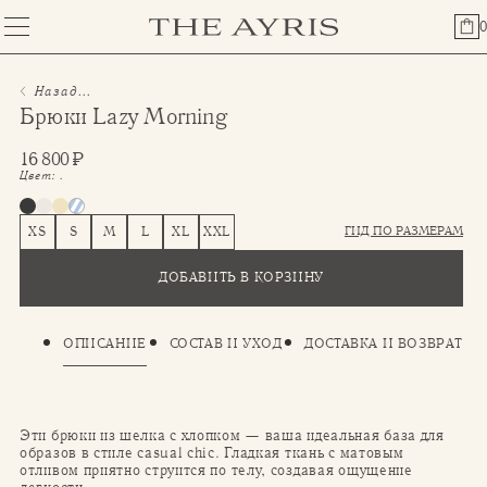
0
Назад...
Брюки Lazy Morning
16 800
₽
Цвет:
.
ГИД ПО РАЗМЕРАМ
XS
S
M
L
XL
XXL
ДОБАВИТЬ В КОРЗИНУ
ОПИСАНИЕ
СОСТАВ И УХОД
ДОСТАВКА И ВОЗВРАТ
Эти брюки из шелка с хлопком — ваша идеальная база для
образов в стиле casual chic. Гладкая ткань с матовым
отливом приятно струится по телу, создавая ощущение