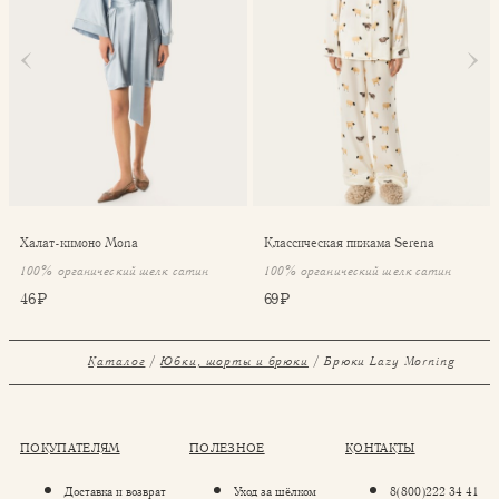
Халат-кимоно Mona
Классическая пижама Serena
100% органический шелк сатин
100% органический шелк сатин
46 ₽
69 ₽
Каталог
Юбки, шорты и брюки
Брюки Lazy Morning
ПОКУПАТЕЛЯМ
ПОЛЕЗНОЕ
КОНТАКТЫ
Доставка и возврат
Уход за шёлком
8(800)222 34 41