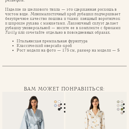
рельефом.
Изделие из шелкового твила — это сдержанная роскошь в
чистом виде. Минималистичный крой рубашки подчеркивает
безупречное качество пошива и ткани: изящный воротничок
и широкие рукава с манжетами. Лаконичный силуэт делает
рубашку универсальной — носите ее в комплекте с брюками
Twilly
или сочетайте отдельно в повседневных образах.
Итальянская премиальная фурнитура
Классический оверсайз-крой
Рост модели на фото — 175 см, размер на модели — S
ВАМ МОЖЕТ ПОНРАВИТЬСЯ:
Халат-кимоно Mona
Классическая пижама Seren