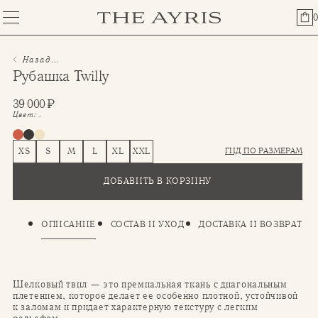
0
Назад...
Рубашка Twilly
39 000
₽
Цвет:
.
ГИД ПО РАЗМЕРАМ
XS
S
M
L
XL
XXL
ДОБАВИТЬ В КОРЗИНУ
ОПИСАНИЕ
СОСТАВ И УХОД
ДОСТАВКА И ВОЗВРАТ
Шелковый твил — это премиальная ткань с диагональным
плетением, которое делает ее особенно плотной, устойчивой
к заломам и придает характерную текстуру с легким