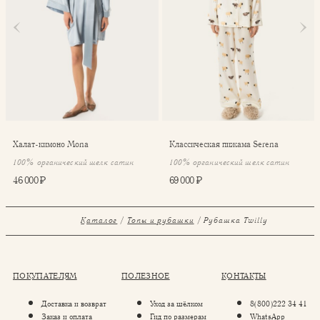
Халат-кимоно Mona
Классическая пижама Serena
100% органический шелк сатин
100% органический шелк сатин
46 000 ₽
69 000 ₽
Каталог
Топы и рубашки
Рубашка Twilly
ПОКУПАТЕЛЯМ
ПОЛЕЗНОЕ
КОНТАКТЫ
Доставка и возврат
Уход за шёлком
8(800)222 34 41
Заказ и оплата
Гид по размерам
WhatsApp