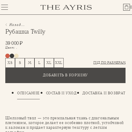
0
Назад...
Рубашка Twilly
39 000
₽
Цвет:
.
ГИД ПО РАЗМЕРАМ
XS
S
M
L
XL
XXL
ДОБАВИТЬ В КОРЗИНУ
ОПИСАНИЕ
СОСТАВ И УХОД
ДОСТАВКА И ВОЗВРАТ
Шелковый твил — это премиальная ткань с диагональным
плетением, которое делает ее особенно плотной, устойчивой
к заломам и придает характерную текстуру с легким