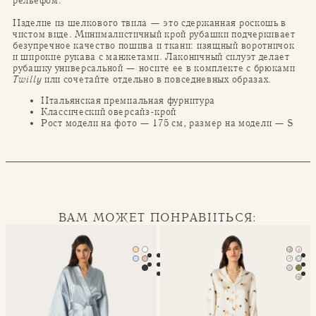
рельефом.
Изделие из шелкового твила — это сдержанная роскошь в
чистом виде. Минималистичный крой рубашки подчеркивает
безупречное качество пошива и ткани: изящный воротничок
и широкие рукава с манжетами. Лаконичный силуэт делает
рубашку универсальной — носите ее в комплекте с брюками
Twilly
или сочетайте отдельно в повседневных образах.
Итальянская премиальная фурнитура
Классический оверсайз-крой
Рост модели на фото — 175 см, размер на модели — S
ВАМ МОЖЕТ ПОНРАВИТЬСЯ:
Халат-кимоно Mona
Классическая пижама Seren