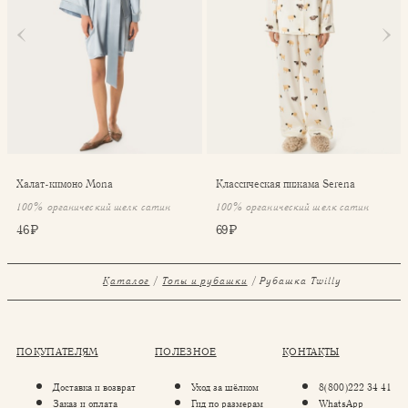
Халат-кимоно Mona
Классическая пижама Serena
100% органический шелк сатин
100% органический шелк сатин
46 ₽
69 ₽
Каталог
Топы и рубашки
Рубашка Twilly
ПОКУПАТЕЛЯМ
ПОЛЕЗНОЕ
КОНТАКТЫ
Доставка и возврат
Уход за шёлком
8(800)222 34 41
Заказ и оплата
Гид по размерам
WhatsApp