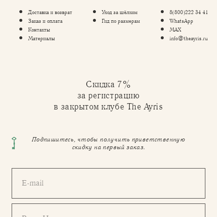
Доставка и возврат
Уход за шёлком
8(800)222 34 41
Заказ и оплата
Гид по размерам
WhatsApp
Контакты
MAX
Материалы
info@theayris.ru
Скидка 7%
за регистрацию
в закрытом клубе The Ayris
Подпишитесь, чтобы получить приветственную
скидку на первый заказ.
E-mail