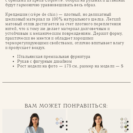
с брюками из крепа
Coquette
: оборки на рукавах и штанинах
будут гармонично уравновешивать весь образ.
Крепдешин (crêpe de chin) — плотный, но деликатный
шелковый материал из 100% натурального шелка. Легкий
матовый отлив достигается за счет плотного переплетения
нитей, что к тому же делает материал долговечным и
устойчивым к механическим повреждениям. Держит форму,
практически не мнется и обладает хорошими
терморегулирующими свойствами, отлично впитывает влагу
и пропускает воздух.
Итальянская премиальная фурнитура
Рукав с фигурным дизайном
Рост модели на фото — 175 см, размер на модели — S
ВАМ МОЖЕТ ПОНРАВИТЬСЯ:
Халат-кимоно Mona
Классическая пижама Seren