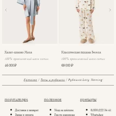
Халат-кимоно Mona
Классическая пижама Serena
100% органический шелк сатин
100% органический шелк сатин
46 000 ₽
69 000 ₽
Каталог
Топы и рубашки
Рубашка Lazy Morning
ПОКУПАТЕЛЯМ
ПОЛЕЗНОЕ
КОНТАКТЫ
Доставка и возврат
Уход за шёлком
8(800)222 34 41
Заказ и оплата
Гид по размерам
WhatsApp