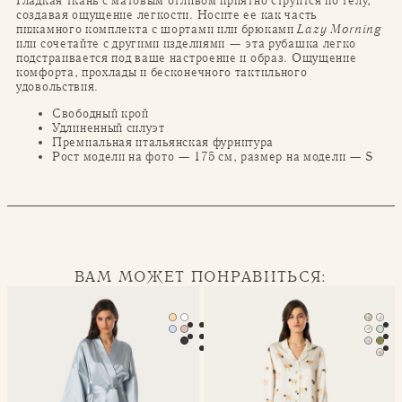
Гладкая ткань с матовым отливом приятно струится по телу,
создавая ощущение легкости. Носите ее как часть
пижамного комплекта с шортами или брюками
Lazy Morning
или сочетайте с другими изделиями — эта рубашка легко
подстраивается под ваше настроение и образ. Ощущение
комфорта, прохлады и бесконечного тактильного
удовольствия.
Свободный крой
Удлиненный силуэт
Премиальная итальянская фурнитура
Рост модели на фото — 175 см, размер на модели — S
ВАМ МОЖЕТ ПОНРАВИТЬСЯ:
Халат-кимоно Mona
Классическая пижама Seren