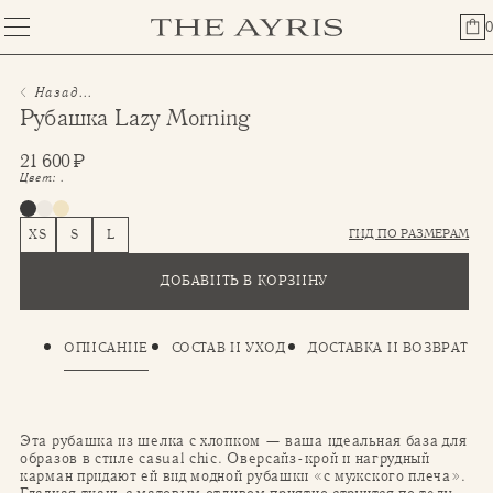
0
Назад...
Рубашка Lazy Morning
21 600
₽
Цвет:
.
ГИД ПО РАЗМЕРАМ
XS
S
L
ДОБАВИТЬ В КОРЗИНУ
ОПИСАНИЕ
СОСТАВ И УХОД
ДОСТАВКА И ВОЗВРАТ
Эта рубашка из шелка с хлопком — ваша идеальная база для
образов в стиле casual chic. Оверсайз-крой и нагрудный
карман придают ей вид модной рубашки «с мужского плеча».