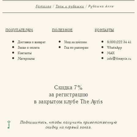
Каталог
Топы и рубашки
Рубашка Anne
ПОКУПАТЕЛЯМ
ПОЛЕЗНОЕ
КОНТАКТЫ
Доставка и возврат
Уход за шёлком
8(800)222 34 41
Заказ и оплата
Гид по размерам
WhatsApp
Контакты
MAX
Материалы
info@theayris.ru
Скидка 7%
за регистрацию
в закрытом клубе The Ayris
Подпишитесь, чтобы получить приветственную
скидку на первый заказ.