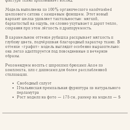
фактура ткани приковывает взгляд.
Модель выполнена из 100% органического sandwashed
шелкового сатина с замшевым финишем. Этот новый
вариант шелка удивляет тактильностью: мягкий,
бархатистый на ощупь, он словно укутывает и дарит тепло,
сохраняя при этом лёгкость и драпируемость.
В карамельном оттенке рубашка раскрывает мягкость и
глубину цвета, подчёркивая благородный характер ткани. В
оттенке «графит» модель выглядит особенно выразительно:
она легко адаптируется под повседневные и вечерние
образы.
Рекомендуем носить с широкими брюками Anne из
комплекта, или с джинсами для более расслабленной
стилизации.
Свободный силуэт
Итальянская премиальная фурнитура из натурального
перламутра
Рост модели на фото — 175 см, размер на модели — S