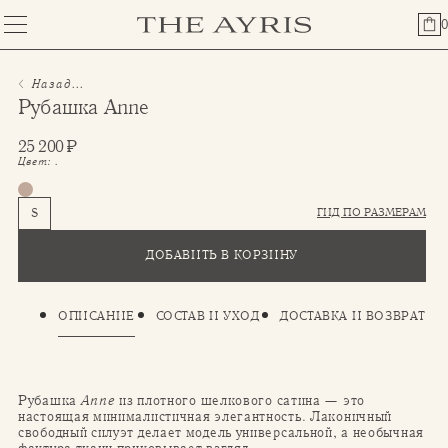
0
Назад...
Рубашка Anne
25 200
₽
Цвет:
.
ГИД ПО РАЗМЕРАМ
S
ДОБАВИТЬ В КОРЗИНУ
ОПИСАНИЕ
СОСТАВ И УХОД
ДОСТАВКА И ВОЗВРАТ
Рубашка
Anne
из плотного шелкового сатина — это
настоящая минималистичная элегантность. Лаконичный
свободный силуэт делает модель универсальной, а необычная