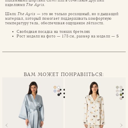
пижамными шортами
Cami
или в сочетание другими
изделиями
The Ayris
.
Шелк
The Ayris
— это не только роскошный, но и дышащий
материал, который помогает поддерживать комфортную
температуру тела, обеспечивая ощущение лёгкости.
Свободная посадка на тонких бретелях
Рост модели на фото — 175 см, размер на модели — S
ВАМ МОЖЕТ ПОНРАВИТЬСЯ:
Халат-кимоно Mona
Классическая пижама Seren