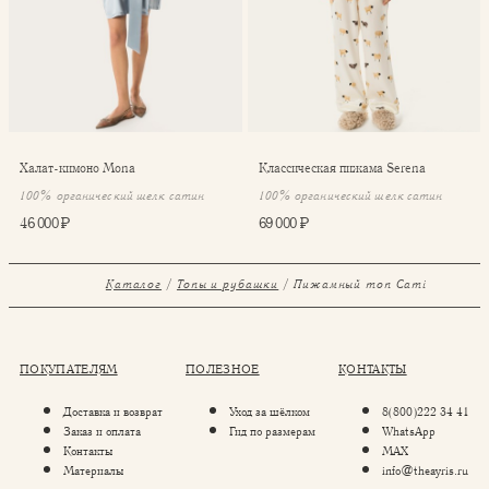
Халат-кимоно Mona
Классическая пижама Serena
100% органический шелк сатин
100% органический шелк сатин
46 000 ₽
69 000 ₽
Каталог
Топы и рубашки
Пижамный топ Cami
ПОКУПАТЕЛЯМ
ПОЛЕЗНОЕ
КОНТАКТЫ
Доставка и возврат
Уход за шёлком
8(800)222 34 41
Заказ и оплата
Гид по размерам
WhatsApp
Контакты
MAX
Материалы
info@theayris.ru