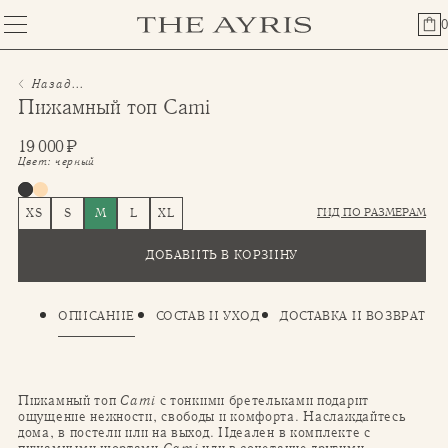
0
Назад...
Пижамный топ Cami
19 000
₽
Цвет:
черный
ГИД ПО РАЗМЕРАМ
XS
S
M
L
XL
ДОБАВИТЬ В КОРЗИНУ
ОПИСАНИЕ
СОСТАВ И УХОД
ДОСТАВКА И ВОЗВРАТ
Пижамный топ
Cami
с тонкими бретельками подарит
ощущение нежности, свободы и комфорта. Наслаждайтесь
дома, в постели или на выход. Идеален в комплекте с