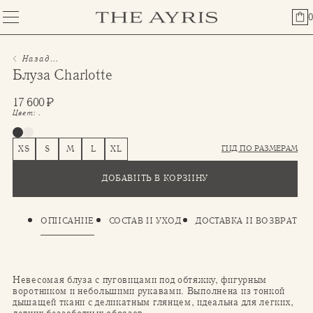
0
Назад...
Блуза Charlotte
17 600
₽
Цвет:
.
ГИД ПО РАЗМЕРАМ
XS
S
M
L
XL
ДОБАВИТЬ В КОРЗИНУ
ОПИСАНИЕ
СОСТАВ И УХОД
ДОСТАВКА И ВОЗВРАТ
Невесомая блуза с пуговицами под обтяжку, фигурным
воротником и небольшими рукавами. Выполнена из тонкой
дышащей ткани с деликатным глянцем, идеальна для легких,