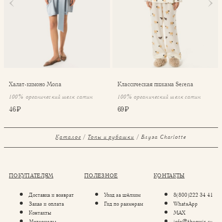
Халат-кимоно Mona
Классическая пижама Serena
100% органический шелк сатин
100% органический шелк сатин
46 ₽
69 ₽
Каталог
Топы и рубашки
Блуза Charlotte
ПОКУПАТЕЛЯМ
ПОЛЕЗНОЕ
КОНТАКТЫ
Доставка и возврат
Уход за шёлком
8(800)222 34 41
Заказ и оплата
Гид по размерам
WhatsApp
Контакты
MAX
Материалы
info@theayris.ru