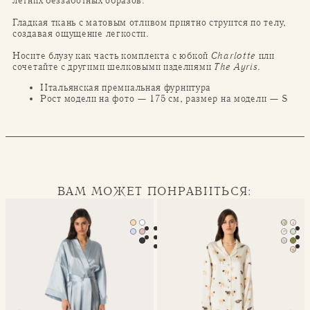
летних беззаботных образов.
Гладкая ткань с матовым отливом приятно струится по телу,
создавая ощущение легкости.
Носите блузу как часть комплекта с юбкой
Charlotte
или
сочетайте с другими шелковыми изделиями
The Ayris
.
Итальянская премиальная фурнитура
Рост модели на фото — 175 см, размер на модели — S
ВАМ МОЖЕТ ПОНРАВИТЬСЯ:
Халат-кимоно Mona
Классическая пижама Seren