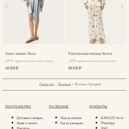
Халат-кимоно Mona
Классическая пижама Serena
100% органический шелк сатин
100% органический шелк сатин
46 000 ₽
69 000 ₽
Каталог
Платья
Платье Nymphe
ПОКУПАТЕЛЯМ
ПОЛЕЗНОЕ
КОНТАКТЫ
Доставка и возврат
Уход за шёлком
8(800)222 34 41
Заказ и оплата
Гид по размерам
WhatsApp
Контакты
MAX