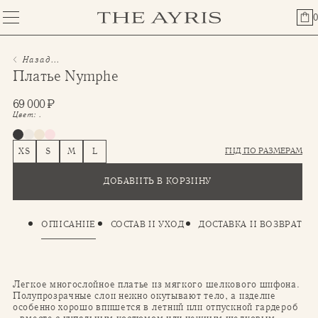
0
Назад...
Платье Nymphe
69 000
₽
Цвет:
.
ГИД ПО РАЗМЕРАМ
XS
S
M
L
ДОБАВИТЬ В КОРЗИНУ
ОПИСАНИЕ
СОСТАВ И УХОД
ДОСТАВКА И ВОЗВРАТ
Легкое многослойное платье из мягкого шелкового шифона.
Полупрозрачные слои нежно окутывают тело, а изделие
особенно хорошо впишется в летний или отпускной гардероб