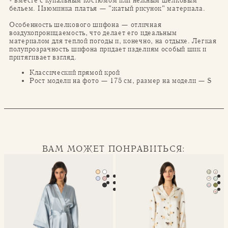
- вместе с купальным костюмом или нежным шелковым
бельем. Изюминка платья — "жатый рисунок" материала.
Особенность шелкового шифона — отличная
воздухопроницаемость, что делает его идеальным
материалом для теплой погоды и, конечно, на отдыхе. Легкая
полупрозрачность шифона придает изделиям особый шик и
притягивает взгляд.
Классический прямой крой
Рост модели на фото — 175 см, размер на модели — S
ВАМ МОЖЕТ ПОНРАВИТЬСЯ:
Халат-кимоно Mona
Классическая пижама Seren