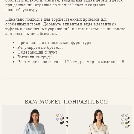
обольстительность. Лёгкая, воздушная ткань переливается
при движении, отражая солнечный свет и создавая
волшебную ауру.
Идеально подходит для торжественных приемов или
особенных встреч. Добавьте акценты в виде элегантных
туфель и лаконичных украшений: в этом платье вы не просто
заметны, вы незабываемы.
Премиальная итальянская фурнитура
Регулируемые бретели
Облегающий силуэт
Вытачки на груди
Рост модели на фото — 175 см, размер на модели — S
ВАМ МОЖЕТ ПОНРАВИТЬСЯ:
Халат-кимоно Mona
Классическая пижама Seren