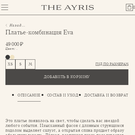
0
Назад...
Платье-комбинация Eva
49 000
₽
Цвет:
.
ГИД ПО РАЗМЕРАМ
XS
S
M
ДОБАВИТЬ В КОРЗИНУ
ОПИСАНИЕ
СОСТАВ И УХОД
ДОСТАВКА И ВОЗВРАТ
Это платье появилось на свет, чтобы сделать вас звездой
любого события. Изысканный фасон с длинным струящимся
подолом выделяет силуэт, а открытая спина придает образу