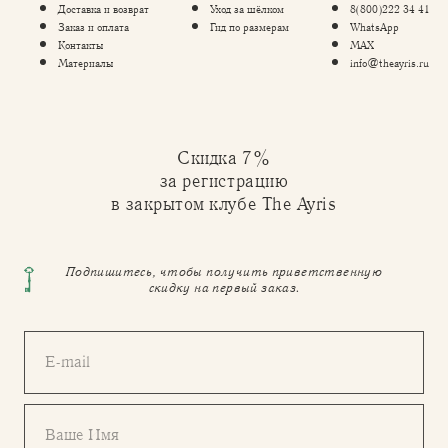
Доставка и возврат
Уход за шёлком
8(800)222 34 41
Заказ и оплата
Гид по размерам
WhatsApp
Контакты
MAX
Материалы
info@theayris.ru
Скидка 7%
за регистрацию
в закрытом клубе The Ayris
Подпишитесь, чтобы получить приветственную
скидку на первый заказ.
E-mail
Ваше Имя