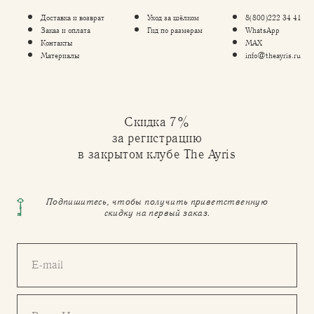
Доставка и возврат
Уход за шёлком
8(800)222 34 41
Заказ и оплата
Гид по размерам
WhatsApp
Контакты
MAX
Материалы
info@theayris.ru
Скидка 7%
за регистрацию
в закрытом клубе The Ayris
Подпишитесь, чтобы получить приветственную
скидку на первый заказ.
E-mail