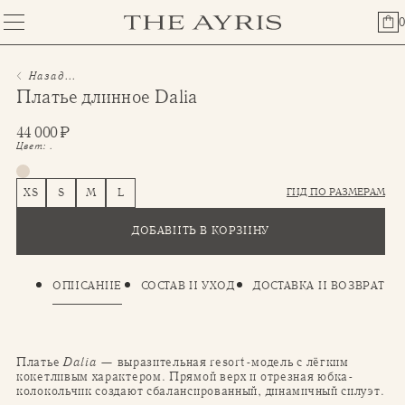
0
Назад...
Платье длинное Dalia
44 000
₽
Цвет:
.
ГИД ПО РАЗМЕРАМ
XS
S
M
L
ДОБАВИТЬ В КОРЗИНУ
ОПИСАНИЕ
СОСТАВ И УХОД
ДОСТАВКА И ВОЗВРАТ
Платье
Dalia
— выразительная resort-модель с лёгким
кокетливым характером. Прямой верх и отрезная юбка-
колокольчик создают сбалансированный, динамичный силуэт.