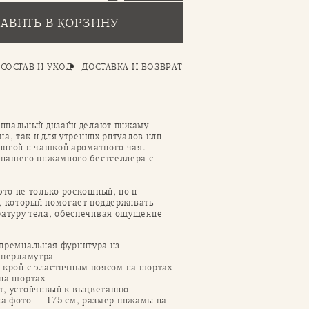
АВИТЬ В КОРЗИНУ
СОСТАВ И УХОД
ДОСТАВКА И ВОЗВРАТ
гинальный дизайн делают пижаму
на, так и для утренних ритуалов или
нигой и чашкой ароматного чая.
 нашего пижамного бестселлера с
то не только роскошный, но и
 который помогает поддерживать
атуру тела, обеспечивая ощущение
премиальная фурнитура из
 перламутра
 крой с эластичным поясом на шортах
на шортах
, устойчивый к выцветанию
на фото — 175 см, размер пижамы на