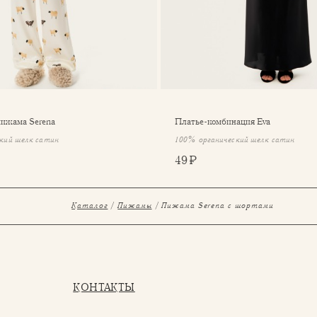
пижама Serena
Платье-комбинация Eva
кий шелк сатин
100% органический шелк сатин
49 ₽
Каталог
Пижамы
Пижама Serena с шортами
КОНТАКТЫ