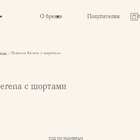
О бренде
Покупателям
амы
Пижама Serena с шортами
erena с шортами
ГИД ПО РАЗМЕРАМ