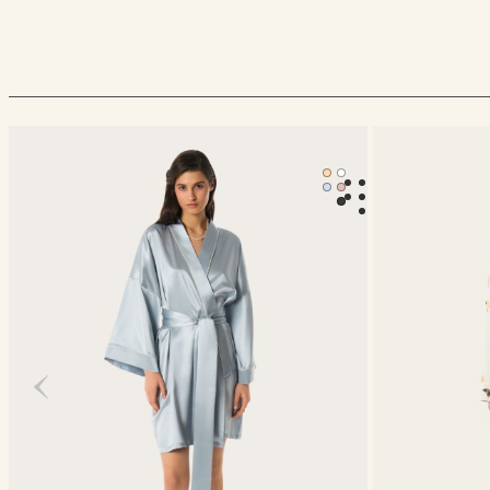
Халат-кимоно Mona
Классическая