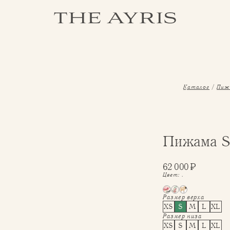
Каталог
Пиж
Пижама S
62 000
₽
Цвет:
.
Размер верха
XS
S
M
L
XL
Размер низа
XS
S
M
L
XL