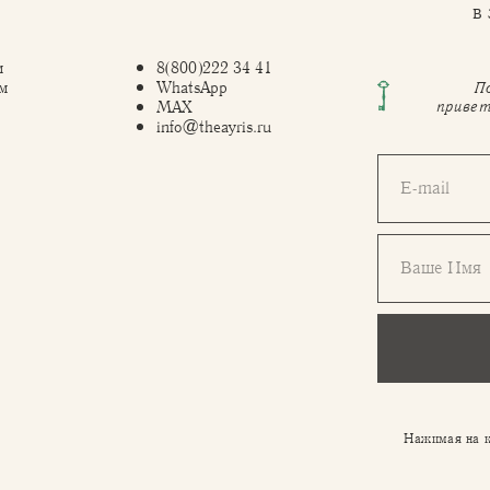
в
м
8(800)222 34 41
м
WhatsApp
П
привет
MAX
info@theayris.ru
E-mail
Ваше Имя
Нажимая на к