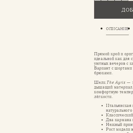
ДОБ
ОПИСАНИЕ
Прямой крой и ори
идеальной как для с
уютных вечеров с к
Вариант с шортами
брюками.
Шелк
The Ayris
— э
дышащий материал,
комфортную темпер
лёгкости.
Итальянская 
натурального
Классический
Два кармана 
Нежный принт
Рост модели 