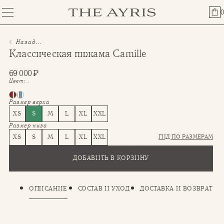
0
Назад...
Классическая пижама Camille
69 000
₽
Цвет:
.
Размер верха
XS
S
M
L
XL
XXL
Размер низа
ГИД ПО РАЗМЕРАМ
XS
S
M
L
XL
XXL
ДОБАВИТЬ В КОРЗИНУ
ОПИСАНИЕ
СОСТАВ И УХОД
ДОСТАВКА И ВОЗВРАТ