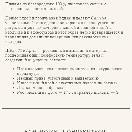
Пижама из благородного 100% шёлкового сатина с
изысканным принтом полосой.
Прямой крой и продуманный дизайн делают
Camille
универсальной: она одинаково хороша для сна, утренних
ритуалов и уютных вечеров с книгой и чашкой чая. А с
каблуками и аксессуарами этот образ легко превращается в
вариант для домашних вечеринок или расслабленных
выходов.
Шёлк
The Ayris
— роскошный и дышащий материал,
поддерживающий комфортную температуру тела и
создающий ощущение лёгкости.
Премиальная итальянская фурнитура из натурального
перламутра
Нежный принт, устойчивый к выцветанию
Классический крой с эластичным поясом на брюках
Два кармана на брюках
Рост модели на фото — 173 см, размер пижамы — S
ВАМ МОЖЕТ ПОНРАВИТЬСЯ: