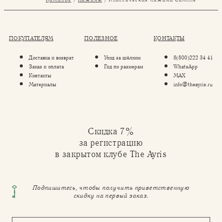
ПОКУПАТЕЛЯМ
ПОЛЕЗНОЕ
КОНТАКТЫ
Доставка и возврат
Уход за шёлком
8(800)222 34 41
Заказ и оплата
Гид по размерам
WhatsApp
Контакты
MAX
Материалы
info@theayris.ru
Скидка 7%
за регистрацию
в закрытом клубе The Ayris
Подпишитесь, чтобы получить приветственную
скидку на первый заказ.