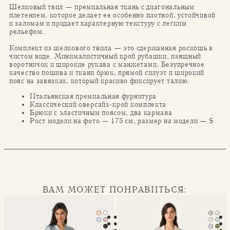
Шелковый твил — премиальная ткань с диагональным
плетением, которое делает ее особенно плотной, устойчивой
к заломам и придает характерную текстуру с легким
рельефом.
Комплект из шелкового твила — это сдержанная роскошь в
чистом виде. Минималистичный крой рубашки, изящный
воротничок и широкие рукава с манжетами. Безупречное
качество пошива и ткани брюк, прямой силуэт и широкий
пояс на завязках, который красиво фиксирует талию.
Итальянская премиальная фурнитура
Классический оверсайз-крой комплекта
Брюки с эластичным поясом, два кармана
Рост модели на фото — 175 см, размер на модели — S
ВАМ МОЖЕТ ПОНРАВИТЬСЯ:
Халат-кимоно Mona
Классическая пижама Seren