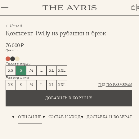
0
Назад...
⁠⁠Комплект Twilly из рубашки и брюк
76 000
₽
Цвет:
.
Размер верха
XS
S
M
L
XL
XXL
Размер низа
ГИД ПО РАЗМЕРАМ
XS
S
M
L
XL
XXL
ДОБАВИТЬ В КОРЗИНУ
ОПИСАНИЕ
СОСТАВ И УХОД
ДОСТАВКА И ВОЗВРАТ