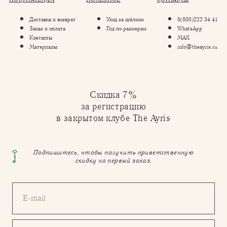
Доставка и возврат
Уход за шёлком
8(800)222 34 41
Заказ и оплата
Гид по размерам
WhatsApp
Контакты
MAX
Материалы
info@theayris.ru
Скидка 7%
за регистрацию
в закрытом клубе The Ayris
Подпишитесь, чтобы получить приветственную
скидку на первый заказ.
E-mail