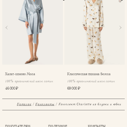
Халат-кимоно Mona
Классическая пижама Serena
100% органический шелк сатин
100% органический шелк сатин
46 000 ₽
69 000 ₽
Каталог
Комплекты
⁠⁠Комплект Charlotte из блузки и юбки
ПОКУПАТЕЛЯМ
ПОЛЕЗНОЕ
КОНТАКТЫ