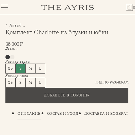
0
Назад...
⁠⁠Комплект Charlotte из блузки и юбки
36 000
₽
Цвет:
.
Размер верха
XS
S
M
L
Размер низа
ГИД ПО РАЗМЕРАМ
XS
S
M
L
ДОБАВИТЬ В КОРЗИНУ
ОПИСАНИЕ
СОСТАВ И УХОД
ДОСТАВКА И ВОЗВРАТ