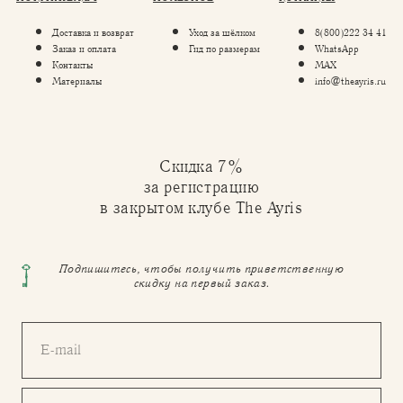
Доставка и возврат
Уход за шёлком
8(800)222 34 41
Заказ и оплата
Гид по размерам
WhatsApp
Контакты
MAX
Материалы
info@theayris.ru
Скидка 7%
за регистрацию
в закрытом клубе The Ayris
Подпишитесь, чтобы получить приветственную
скидку на первый заказ.
E-mail