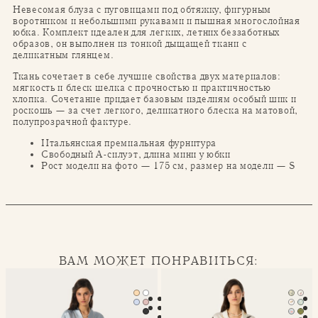
Невесомая блуза с пуговицами под обтяжку, фигурным
воротником и небольшими рукавами и пышная многослойная
юбка. Комплект идеален для легких, летних беззаботных
образов, он выполнен из тонкой дыщащей ткани с
деликатным глянцем.
Ткань сочетает в себе лучшие свойства двух материалов:
мягкость и блеск шелка с прочностью и практичностью
хлопка. Сочетание придает базовым изделиям особый шик и
роскошь — за счет легкого, деликатного блеска на матовой,
полупрозрачной фактуре.
Итальянская премиальная фурнитура
Свободный А-силуэт, длина мини у юбки
Рост модели на фото — 175 см, размер на модели — S
ВАМ МОЖЕТ ПОНРАВИТЬСЯ:
Халат-кимоно Mona
Классическая пижама Seren