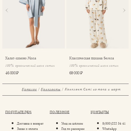
Халат-кимоно Mona
Классическая пижама Serena
100% органический шелк сатин
100% органический шелк сатин
46 000 ₽
69 000 ₽
Каталог
Комплекты
⁠⁠Комплект Cami из топа и шорт
ПОКУПАТЕЛЯМ
ПОЛЕЗНОЕ
КОНТАКТЫ
Доставка и возврат
Уход за шёлком
8(800)222 34 41
Заказ и оплата
Гид по размерам
WhatsApp