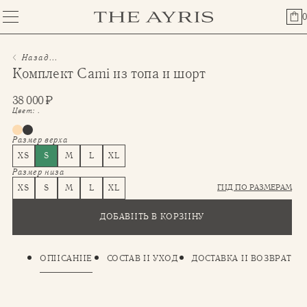
0
Назад...
⁠⁠Комплект Cami из топа и шорт
38 000
₽
Цвет:
.
Размер верха
XS
S
M
L
XL
Размер низа
ГИД ПО РАЗМЕРАМ
XS
S
M
L
XL
ДОБАВИТЬ В КОРЗИНУ
ОПИСАНИЕ
СОСТАВ И УХОД
ДОСТАВКА И ВОЗВРАТ