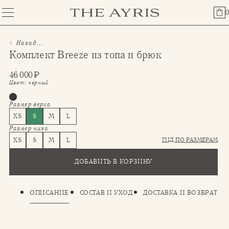
0
Назад...
⁠⁠Комплект Breeze из топа и брюк
46 000
₽
Цвет:
черный
Размер верха
XS
S
M
L
Размер низа
ГИД ПО РАЗМЕРАМ
XS
S
M
L
ДОБАВИТЬ В КОРЗИНУ
ОПИСАНИЕ
СОСТАВ И УХОД
ДОСТАВКА И ВОЗВРАТ