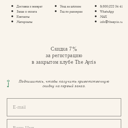
Доставка и возврат
Уход за шёлком
8(800)222 34 41
Заказ и оплата
Гид по размерам
WhatsApp
Контакты
MAX
Материалы
info@theayris.ru
Скидка 7%
за регистрацию
в закрытом клубе The Ayris
Подпишитесь, чтобы получить приветственную
скидку на первый заказ.
E-mail
Ваше Имя