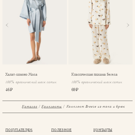
Халат-кимоно Mona
Классическая пижама Serena
100% органический шелк сатин
100% органический шелк сатин
46 ₽
69 ₽
Каталог
Комплекты
⁠⁠Комплект Breeze из топа и брюк
ПОКУПАТЕЛЯМ
ПОЛЕЗНОЕ
КОНТАКТЫ