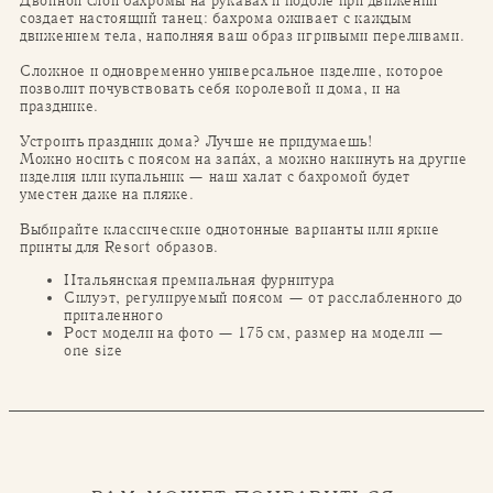
Двойной слой бахромы на рукавах и подоле при движении
создает настоящий танец: бахрома оживает с каждым
движением тела, наполняя ваш образ игривыми переливами.
Сложное и одновременно универсальное изделие, которое
позволит почувствовать себя королевой и дома, и на
празднике.
Устроить праздник дома? Лучше не придумаешь!
Можно носить с поясом на запа́х, а можно накинуть на другие
изделия или купальник — наш халат с бахромой будет
уместен даже на пляже.
Выбирайте классические однотонные варианты или яркие
принты для Resort образов.
Итальянская премиальная фурнитура
Силуэт, регулируемый поясом — от расслабленного до
приталенного
Рост модели на фото — 175 см, размер на модели —
one size