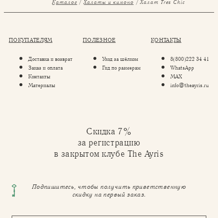
Каталог
Халаты и кимоно
Халат Tres Chic
ПОКУПАТЕЛЯМ
ПОЛЕЗНОЕ
КОНТАКТЫ
Доставка и возврат
Уход за шёлком
8(800)222 34 41
Заказ и оплата
Гид по размерам
WhatsApp
Контакты
MAX
Материалы
info@theayris.ru
Скидка 7%
за регистрацию
в закрытом клубе The Ayris
Подпишитесь, чтобы получить приветственную
скидку на первый заказ.