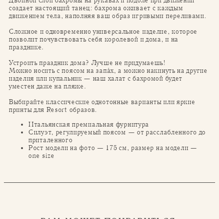
Двойной слой бахромы на рукавах и подоле при движении
создает настоящий танец: бахрома оживает с каждым
движением тела, наполняя ваш образ игривыми переливами.
Сложное и одновременно универсальное изделие, которое
позволит почувствовать себя королевой и дома, и на
празднике.
Устроить праздник дома? Лучше не придумаешь!
Можно носить с поясом на запа́х, а можно накинуть на другие
изделия или купальник — наш халат с бахромой будет
уместен даже на пляже.
Выбирайте классические однотонные варианты или яркие
принты для Resort образов.
Итальянская премиальная фурнитура
Силуэт, регулируемый поясом — от расслабленного до
приталенного
Рост модели на фото — 175 см, размер на модели —
one size