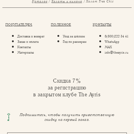
Каталог
Халаты и кимоно
Халат Tres Chic
ПОКУПАТЕЛЯМ
ПОЛЕЗНОЕ
КОНТАКТЫ
Доставка и возврат
Уход за шёлком
8(800)222 34 41
Заказ и оплата
Гид по размерам
WhatsApp
Контакты
MAX
Материалы
info@theayris.ru
Скидка 7%
за регистрацию
в закрытом клубе The Ayris
Подпишитесь, чтобы получить приветственную
скидку на первый заказ.