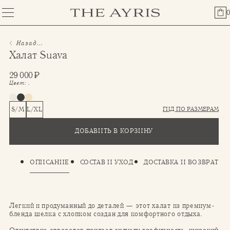
0
Назад...
Халат Suava
29 000
₽
Цвет:
.
ГИД ПО РАЗМЕРАМ
S/M
L/XL
ДОБАВИТЬ В КОРЗИНУ
ОПИСАНИЕ
СОСТАВ И УХОД
ДОСТАВКА И ВОЗВРАТ
Легкий и продуманный до деталей — этот халат из премиум-
бленда шелка с хлопком создан для комфортного отдыха.