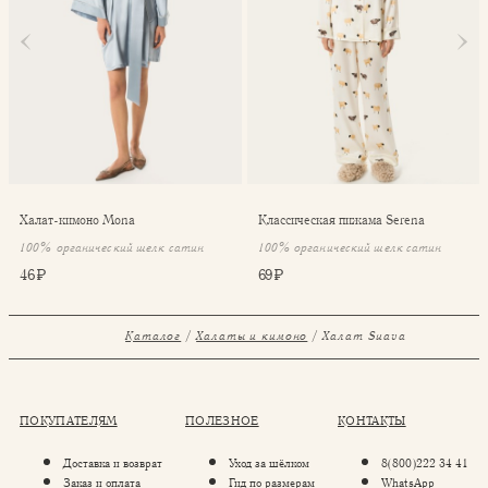
Халат-кимоно Mona
Классическая пижама Serena
100% органический шелк сатин
100% органический шелк сатин
46 ₽
69 ₽
Каталог
Халаты и кимоно
Халат Suava
ПОКУПАТЕЛЯМ
ПОЛЕЗНОЕ
КОНТАКТЫ
Доставка и возврат
Уход за шёлком
8(800)222 34 41
Заказ и оплата
Гид по размерам
WhatsApp